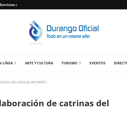
ervicios de Plomería Confiables en Durango,...
 LÍNEA
ARTE Y CULTURA
TURISMO
EVENTOS
DIRECT
oración de catrinas del IMAC!
elaboración de catrinas del