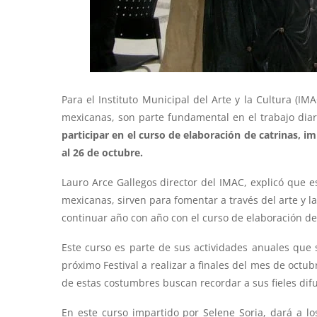
Para el Instituto Municipal del Arte y la Cultura (I
mexicanas, son parte fundamental en el trabajo diar
participar en el curso de elaboración de catrinas, i
al 26 de octubre.
Lauro Arce Gallegos director del IMAC, explicó que e
mexicanas, sirven para fomentar a través del arte y l
continuar año con año con el curso de elaboración de
Este curso es parte de sus actividades anuales que 
próximo Festival a realizar a finales del mes de octu
de estas costumbres buscan recordar a sus fieles dif
En este curso impartido por Selene Soria, dará a l