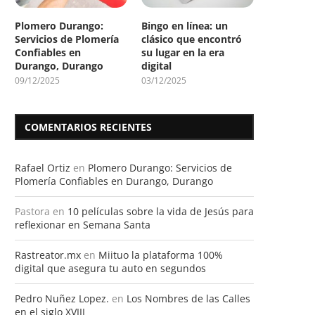
Plomero Durango:
Bingo en línea: un
Servicios de Plomería
clásico que encontró
Confiables en
su lugar en la era
Durango, Durango
digital
09/12/2025
03/12/2025
COMENTARIOS RECIENTES
Rafael Ortiz
en
Plomero Durango: Servicios de
Plomería Confiables en Durango, Durango
Pastora
en
10 películas sobre la vida de Jesús para
reflexionar en Semana Santa
Rastreator.mx
en
Miituo la plataforma 100%
digital que asegura tu auto en segundos
Pedro Nuñez Lopez.
en
Los Nombres de las Calles
en el siglo XVIII