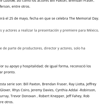
osé Ludlow; así como los actores Bill Paxton, Brendan Fraser,
ferson, entre otros.
erá el 25 de mayo, fecha en que se celebra The Memorial Day.
s y actores a realizar la presentación y premiere para México,
e de parte de productores, director y actores, solo ha
or su apoyo y hospitalidad; de igual forma, reconoció los
ar pronto.
a serie son: Bill Paxton, Brendan Fraser, Ray Liotta, Jeffrey
Glover, Rhys Coiro, Jeremy Davies, Cynthia Addai -Robinson,
rray, Trevor Donovan , Robert Knepper, Jeff Fahey, Rob
re otros.