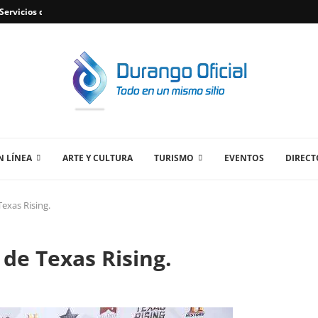
ervicios de Plomería Confiables en Durango,...
 LÍNEA
ARTE Y CULTURA
TURISMO
EVENTOS
DIRECT
exas Rising.
de Texas Rising.