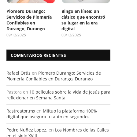
Plomero Durango:
Bingo en línea: un
Servicios de Plomería
clásico que encontró
Confiables en
su lugar en la era
Durango, Durango
digital
09/12/2025
03/12/2025
COMENTARIOS RECIENTES
Rafael Ortiz
en
Plomero Durango: Servicios de
Plomería Confiables en Durango, Durango
Pastora
en
10 películas sobre la vida de Jesús para
reflexionar en Semana Santa
Rastreator.mx
en
Miituo la plataforma 100%
digital que asegura tu auto en segundos
Pedro Nuñez Lopez.
en
Los Nombres de las Calles
en el siglo XVIII