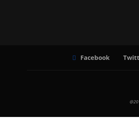
Facebook
Twit
@201