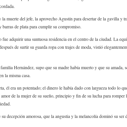
cordada.
la muerte del jefe, la aprovecho Agustín para desertar de la gavilla y tr
 barras de plata para cumplir su compromiso.
zo fue adquirir una suntuosa residencia en el centro de la ciudad. La eq
espués de surtir su guarda ropa con trajes de moda, vistió elegantemente
la familia Hernández, supo que su madre había muerto y que su amada, s
en la misma casa.
ta, él era un potentado; el dinero le había dado con largueza todo lo qu
 amor de la mujer de su sueño, principio y fin de su lucha para romper l
iedad.
 su decepción amorosa, que la angustia y la melancolía dominó su ser d