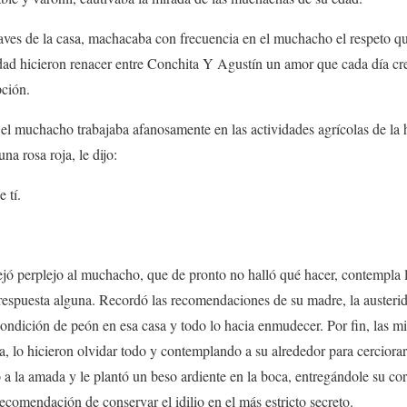
ves de la casa, machacaba con frecuencia en el muchacho el respeto que 
dad hicieron renacer entre Conchita Y Agustín un amor que cada día cre
ción.
l muchacho trabajaba afanosamente en las actividades agrícolas de la 
na rosa roja, le dijo:
 tí.
jó perplejo al muchacho, que de pronto no halló qué hacer, contempla 
r respuesta alguna. Recordó las recomendaciones de su madre, la austeri
condición de peón en esa casa y todo lo hacia enmudecer. Por fin, las m
ía, lo hicieron olvidar todo y contemplando a su alrededor para cerciora
a la amada y le plantó un beso ardiente en la boca, entregándole su co
ecomendación de conservar el idilio en el más estricto secreto.