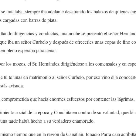
se tratataba, siempre iba adelante desafiando los balazos de quienes c
s cargadas con barras de plata.
ltando diligencias y conductas, una noche se presentó el señor Herná
s que iba un señor Curbelo y después de ofrecerles unas copas de fino co
 en pleno esperaba para cenar.
or los mozos, el Sr. Hernández dirigiéndose a los comensales y en espe
 tú te unas en matrimonio al señor Curbelo, por eso vino él a conocerte
tás avisada.
 comprometida que hacia enormes esfuerzos por contener las lágrimas.
imiento social de la época y Conchita en contra de su voluntad, quedó
una tarde había hecho a su verdadero enamorado.
mismo tiempo que en la región de Canatlán, Ignacio Parra caía acribilla