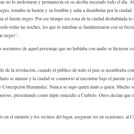
que no lo molestaran y permanecía en su alcoba encerado todo el día. A
egro, tomaba su bastón y su bombín y salia a deambular por la ciudad. S
hasta el fuente negro. Por ese tiempo era zona de la ciudad deshabitada lo
verlo todas las noches, los que lo miraban se familiarizaron con su frec
te negro”.
os nocturnos de aquel personaje que no hablaba con nadie se hicieron 
ido de la revolución, cuando el público de todo el país se asombraba co
dario se alarmó y la ciudad se conmovió al encontrar bajo el puente ya
 y Concepción Hernández. Nunca se supo quién mato a quien. Mucho se
moroso, presentando como triple omicidio a Curbelo. Otros decían que el
o en el misterio y los vecinos del lugar, aseguran ver en ocasiones, al 