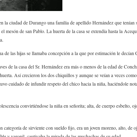
en la ciudad de Durango una familia de apellido Hernández que tenían su
 el mesón de san Pablo. La huerta de la casa se extendía hasta la Acequ
a.
a de las hijas se llamaba concepción a la que por estimación le decían 
laves de la casa del Sr. Hernández era más o menos de la edad de Conchi
 huerta. Así crecieron los dos chiquillos y aunque se veían a veces como
vo cuidado de infundir respeto del chico hacia la niña, haciéndole notar
olescencia convirtiéndose la niña en señorita; alta, de cuerpo esbelto, o
n categoría de sirviente con sueldo fijo, era un joven moreno, alto, de o
ble y varonil, cautivaba la mirada de las muchachas de su edad.