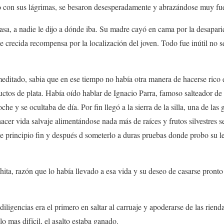
 con sus lágrimas, se besaron desesperadamente y abrazándose muy fuer
sa, a nadie le dijo a dónde iba. Su madre cayó en cama por la desaparic
le crecida recompensa por la localización del joven. Todo fue inútil no s
meditado, sabia que en ese tiempo no había otra manera de hacerse rico
uctos de plata. Había oído hablar de Ignacio Parra, famoso salteador de
e y se ocultaba de día. Por fin llegó a la sierra de la silla, una de las
er vida salvaje alimentándose nada más de raíces y frutos silvestres se 
 principio fin y después d someterlo a duras pruebas donde probo su lea
ita, razón que lo había llevado a esa vida y su deseo de casarse pronto 
iligencias era el primero en saltar al carruaje y apoderarse de las rienda
o mas difícil, el asalto estaba ganado.