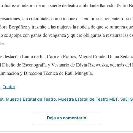
to Juárez al interior de una suerte de teatro ambulante llamado Teatro B
ersaciones, tan coloquiales como inconexas, en torno al reciente robo de
eñora Borgóñez y trasmite a las mujeres la noticia de que se rumorea que
o se agolpa con ganas de venganza y quiere obligarlas a restaurar las es
te.
e se destacó a Laura de Ita, Carmen Ramos, Miguel Conde, Diana Sedano 
el Diseño de Escenografía y Vestuario de Edyta Rzewuska, además del
luminación y Dirección Técnica de Raúl Munguía.
o
,
Teatro
et
,
Muestra Estatal de Teatro
,
Muestra Estatal de Teatro MET
,
Saúl G
Deja un comentario