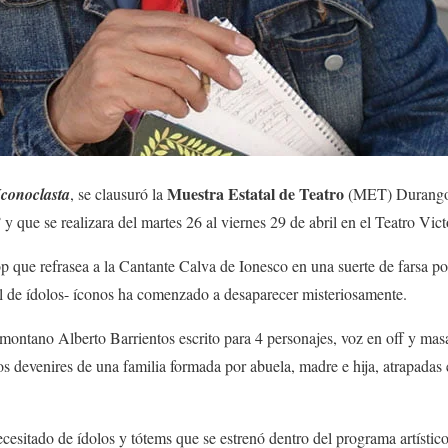
Muestra Estatal de Teatro
Iconoclasta
, se clausuró la
(MET) Durango 
”
y que se realizara del martes 26 al viernes 29 de abril en el Teatro Vict
op que refrasea a la Cantante Calva de Ionesco en una suerte de farsa 
tal de ídolos- íconos ha comenzado a desaparecer misteriosamente.
iomontano Alberto Barrientos escrito para 4 personajes, voz en off y ma
s devenires de una familia formada por abuela, madre e hija, atrapada
esitado de ídolos y tótems que se estrenó dentro del programa artístico 