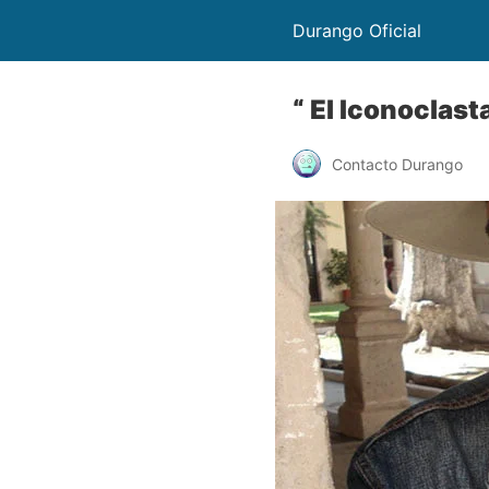
Durango Oficial
“ El Iconoclast
Contacto Durango