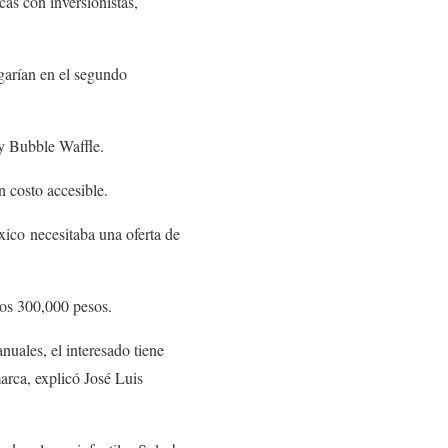
cas con inversionistas,
garían en el segundo
 y Bubble Waffle.
n costo accesible.
ico necesitaba una oferta de
los 300,000 pesos.
uales, el interesado tiene
arca, explicó José Luis