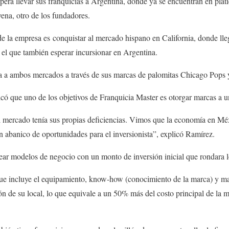
pera llevar sus franquicias a Argentina, donde ya se encuentran en pláti
ena, otro de los fundadores.
e la empresa es conquistar al mercado hispano en California, donde lle
el que también esperar incursionar en Argentina.
ría a ambos mercados a través de sus marcas de palomitas Chicago Pops
icó que uno de los objetivos de Franquicia Master es otorgar marcas a u
 mercado tenía sus propias deficiencias. Vimos que la economía en Méx
un abanico de oportunidades para el inversionista”, explicó Ramírez.
crear modelos de negocio con un monto de inversión inicial que rondara 
ue incluye el equipamiento, know-how (conocimiento de la marca) y man
ión de su local, lo que equivale a un 50% más del costo principal de la m