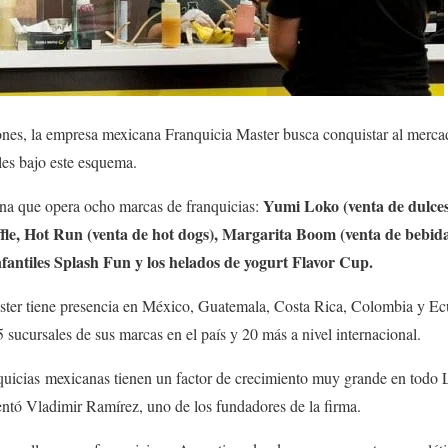
iones, la empresa mexicana Franquicia Master busca conquistar al merca
les bajo este esquema.
Yumi Loko (venta de dulces
ana que opera ocho marcas de franquicias:
e, Hot Run (venta de hot dogs), Margarita Boom (venta de bebidas
nfantiles Splash Fun y los helados de yogurt Flavor Cup.
ter tiene presencia en México, Guatemala, Costa Rica, Colombia y Ecua
 sucursales de sus marcas en el país y 20 más a nivel internacional.
quicias mexicanas tienen un factor de crecimiento muy grande en todo 
ntó Vladimir Ramírez, uno de los fundadores de la firma.