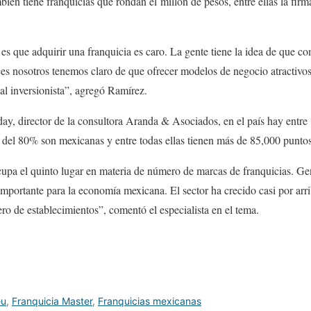
ién tiene franquicias que rondan el millón de pesos, entre ellas la firma
s que adquirir una franquicia es caro. La gente tiene la idea de que c
ces nosotros tenemos claro de que ofrecer modelos de negocio atractivo
al inversionista”, agregó Ramírez.
y, director de la consultora Aranda & Asociados, en el país hay entre
 del 80% son mexicanas y entre todas ellas tienen más de 85,000 puntos
upa el quinto lugar en materia de número de marcas de franquicias. G
importante para la economía mexicana. El sector ha crecido casi por arr
o de establecimientos”, comentó el especialista en el tema.
eu
,
Franquicia Master
,
Franquicias mexicanas